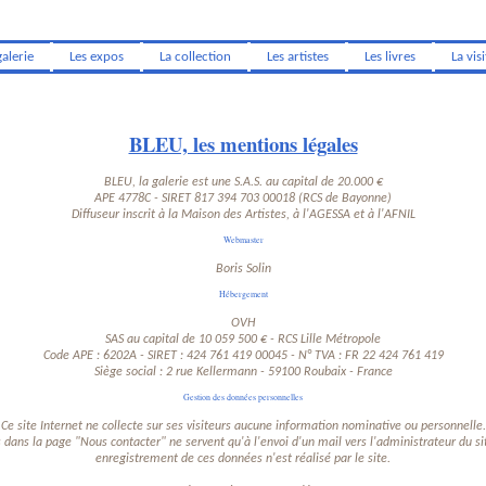
galerie
Les expos
La collection
Les artistes
Les livres
La visi
BLEU, les mentions légales
BLEU, la galerie est une S.A.S. au capital de 20.000 €
APE 4778C
-
SIRET 817 394 703 00018 (RCS de Bayonne)
Diffuseur inscrit à la Maison des Artistes, à l'AGESSA et à l'AFNIL
Webmaster
Boris Solin
Hébergement
OVH
SAS au capital de 10 059 500 € - RCS Lille Métropole
Code APE : 6202A - SIRET : 424 761 419 00045 - N° TVA : FR 22 424 761 419
Siège social : 2 rue Kellermann - 59100 Roubaix - France
Gestion des données personnelles
Ce site Internet ne collecte sur ses visiteurs aucune information nominative ou personnelle.
dans la page "Nous contacter" ne servent qu'à l'envoi d'un mail vers l'administrateur du sit
enregistrement de ces données n'est réalisé par le site.